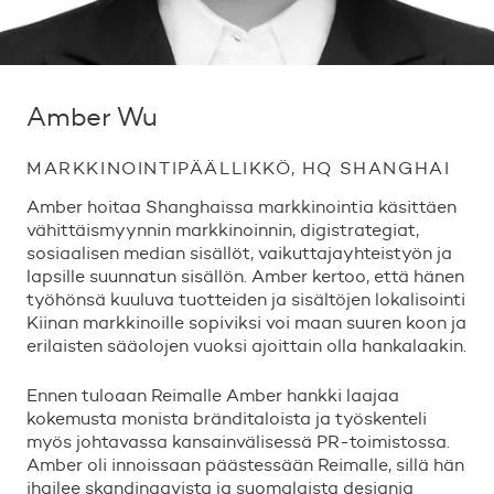
Amber Wu
MARKKINOINTIPÄÄLLIKKÖ, HQ SHANGHAI
Amber hoitaa Shanghaissa markkinointia käsittäen
vähittäismyynnin markkinoinnin, digistrategiat,
sosiaalisen median sisällöt, vaikuttajayhteistyön ja
lapsille suunnatun sisällön. Amber kertoo, että hänen
työhönsä kuuluva tuotteiden ja sisältöjen lokalisointi
Kiinan markkinoille sopiviksi voi maan suuren koon ja
erilaisten sääolojen vuoksi ajoittain olla hankalaakin.
Ennen tuloaan Reimalle Amber hankki laajaa
kokemusta monista bränditaloista ja työskenteli
myös johtavassa kansainvälisessä PR-toimistossa.
Amber oli innoissaan päästessään Reimalle, sillä hän
ihailee skandinaavista ja suomalaista designia