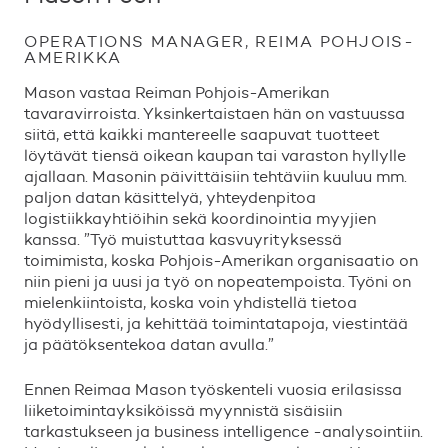
OPERATIONS MANAGER, REIMA POHJOIS-
AMERIKKA
Mason vastaa Reiman Pohjois-Amerikan
tavaravirroista. Yksinkertaistaen hän on vastuussa
siitä, että kaikki mantereelle saapuvat tuotteet
löytävät tiensä oikean kaupan tai varaston hyllylle
ajallaan. Masonin päivittäisiin tehtäviin kuuluu mm.
paljon datan käsittelyä, yhteydenpitoa
logistiikkayhtiöihin sekä koordinointia myyjien
kanssa. ”Työ muistuttaa kasvuyrityksessä
toimimista, koska Pohjois-Amerikan organisaatio on
niin pieni ja uusi ja työ on nopeatempoista. Työni on
mielenkiintoista, koska voin yhdistellä tietoa
hyödyllisesti, ja kehittää toimintatapoja, viestintää
ja päätöksentekoa datan avulla.”
Ennen Reimaa Mason työskenteli vuosia erilasissa
liiketoimintayksiköissä myynnistä sisäisiin
tarkastukseen ja business intelligence -analysointiin.