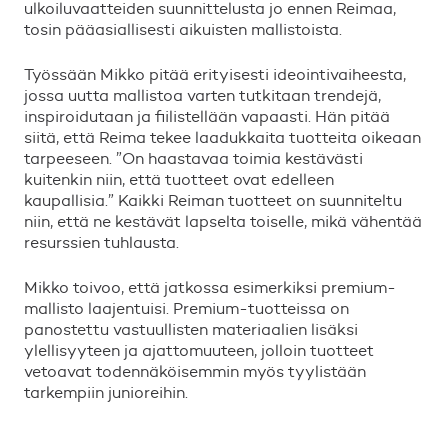
ulkoiluvaatteiden suunnittelusta jo ennen Reimaa,
tosin pääasiallisesti aikuisten mallistoista.
Työssään Mikko pitää erityisesti ideointivaiheesta,
jossa uutta mallistoa varten tutkitaan trendejä,
inspiroidutaan ja fiilistellään vapaasti. Hän pitää
siitä, että Reima tekee laadukkaita tuotteita oikeaan
tarpeeseen. ”On haastavaa toimia kestävästi
kuitenkin niin, että tuotteet ovat edelleen
kaupallisia.” Kaikki Reiman tuotteet on suunniteltu
niin, että ne kestävät lapselta toiselle, mikä vähentää
resurssien tuhlausta.
Mikko toivoo, että jatkossa esimerkiksi premium-
mallisto laajentuisi. Premium-tuotteissa on
panostettu vastuullisten materiaalien lisäksi
ylellisyyteen ja ajattomuuteen, jolloin tuotteet
vetoavat todennäköisemmin myös tyylistään
tarkempiin junioreihin.