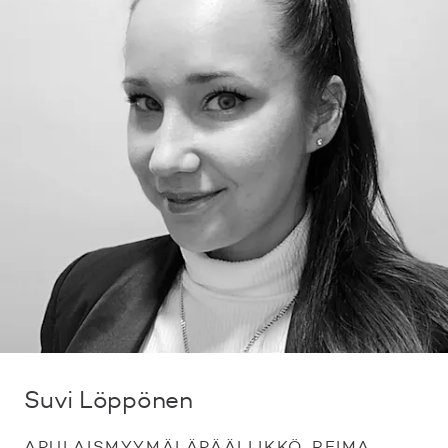
Suvi Löppönen
APULAISMYYMÄLÄPÄÄLLIKKÖ, REIMA