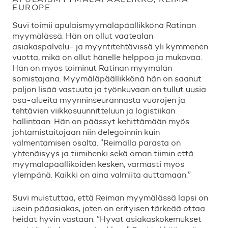
EUROPE
Suvi toimii apulaismyymäläpäällikkönä Ratinan
myymälässä. Hän on ollut vaatealan
asiakaspalvelu- ja myyntitehtävissä yli kymmenen
vuotta, mikä on ollut hänelle helppoa ja mukavaa.
Hän on myös toiminut Ratinan myymälän
somistajana. Myymäläpäällikkönä hän on saanut
paljon lisää vastuuta ja työnkuvaan on tullut uusia
osa-alueita myynninseurannasta vuorojen ja
tehtävien viikkosuunnitteluun ja logistiikan
hallintaan. Hän on päässyt kehittämään myös
johtamistaitojaan niin delegoinnin kuin
valmentamisen osalta. ”Reimalla parasta on
yhtenäisyys ja tiimihenki sekä oman tiimin että
myymäläpäälliköiden kesken, varmasti myös
ylempänä. Kaikki on aina valmiita auttamaan.”
Suvi muistuttaa, että Reiman myymälässä lapsi on
usein pääasiakas, joten on erityisen tärkeää ottaa
heidät hyvin vastaan. ”Hyvät asiakaskokemukset