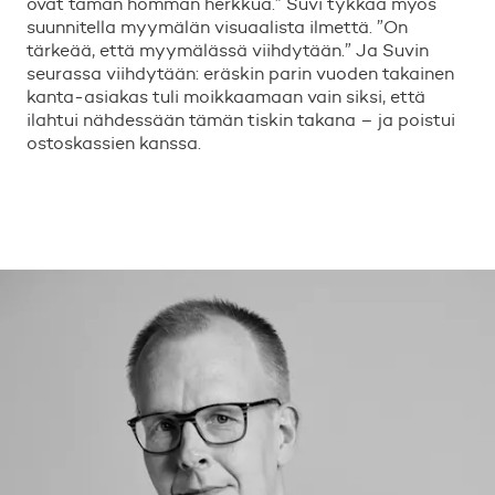
ovat tämän homman herkkua.” Suvi tykkää myös
suunnitella myymälän visuaalista ilmettä. ”On
tärkeää, että myymälässä viihdytään.” Ja Suvin
seurassa viihdytään: eräskin parin vuoden takainen
kanta-asiakas tuli moikkaamaan vain siksi, että
ilahtui nähdessään tämän tiskin takana – ja poistui
ostoskassien kanssa.