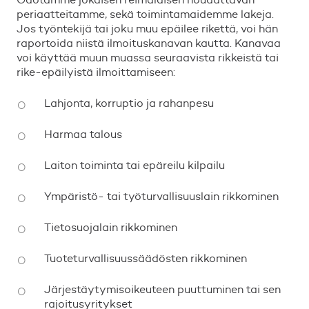
periaatteitamme, sekä toimintamaidemme lakeja.
Jos työntekijä tai joku muu epäilee rikettä, voi hän
raportoida niistä ilmoituskanavan kautta. Kanavaa
voi käyttää muun muassa seuraavista rikkeistä tai
rike-epäilyistä ilmoittamiseen:
Lahjonta, korruptio ja rahanpesu
Harmaa talous
Laiton toiminta tai epäreilu kilpailu
Ympäristö- tai työturvallisuuslain rikkominen
Tietosuojalain rikkominen
Tuoteturvallisuussäädösten rikkominen
Järjestäytymisoikeuteen puuttuminen tai sen
rajoitusyritykset