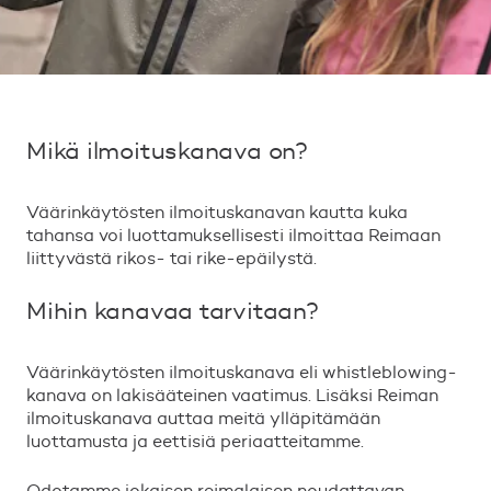
Mikä ilmoituskanava on?
Väärinkäytösten ilmoituskanavan kautta kuka
tahansa voi luottamuksellisesti ilmoittaa Reimaan
liittyvästä rikos- tai rike-epäilystä.
Mihin kanavaa tarvitaan?
Väärinkäytösten ilmoituskanava eli whistleblowing-
kanava on lakisääteinen vaatimus. Lisäksi Reiman
ilmoituskanava auttaa meitä ylläpitämään
luottamusta ja eettisiä periaatteitamme.
Odotamme jokaisen reimalaisen noudattavan