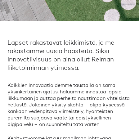
Lapset rakastavat leikkimistä, ja me
rakastamme uusia haasteita. Siksi
innovatiivisuus on aina ollut Reiman
liiketoiminnan ytimessä.
Kaikkien innovaatioidemme taustalla on sama
yksinkertainen ajatus: haluamme innostaa lapsia
liikkumaan ja auttaa perheitä nauttimaan yhteisistä
hetkistä. Jokainen yksityiskohta – olipa kyseessä
kankaan vedenpitävä viimeistely, hyönteisten
puremilta suojaava vaate tai edistyksellinen
digipalvelu – on suunniteltu tätä varten.
Kehitystyömme jatkuu: maailman johtavana