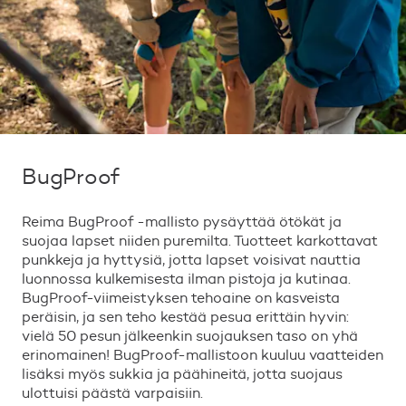
BugProof
Reima BugProof -mallisto pysäyttää ötökät ja
suojaa lapset niiden puremilta. Tuotteet karkottavat
punkkeja ja hyttysiä, jotta lapset voisivat nauttia
luonnossa kulkemisesta ilman pistoja ja kutinaa.
BugProof-viimeistyksen tehoaine on kasveista
peräisin, ja sen teho kestää pesua erittäin hyvin:
vielä 50 pesun jälkeenkin suojauksen taso on yhä
erinomainen! BugProof-mallistoon kuuluu vaatteiden
lisäksi myös sukkia ja päähineitä, jotta suojaus
ulottuisi päästä varpaisiin.