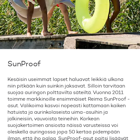
SunProof
Kesäisin useimmat lapset haluavat leikkiä ulkona
niin pitkään kuin suinkin jaksavat. Silloin tarvitaan
suojaa auringon polttavilta säteiltä. Vuonna 2011
toimme markkinoille ensimmäiset Reima SunProof -
asut. Valikoima kasvoi nopeasti kattamaan kaiken
hatuista ja aurinkolaseista uima-asuihin ja
jalkineisiin, vauvoista teineihin. Korkean
suojakertoimen ansiosta näissä varusteissa voi
oleskella auringossa jopa 50 kertaa pidempään
ilman, että iho palaa. SunProof-asut paitsi lisäävät