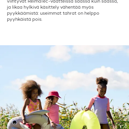
viihtyvät ReimaTec-vaatteissa säässä kuin säässä,
ja likaa hylkivä käsittely vähentää myös
pyykkäämistä: useimmat tahrat on helppo
pyyhkäistä pois.