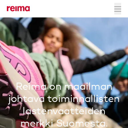
Reima on maailman
johtava toiminnallisten
lastenvaatteiden
merkki Suomesta.