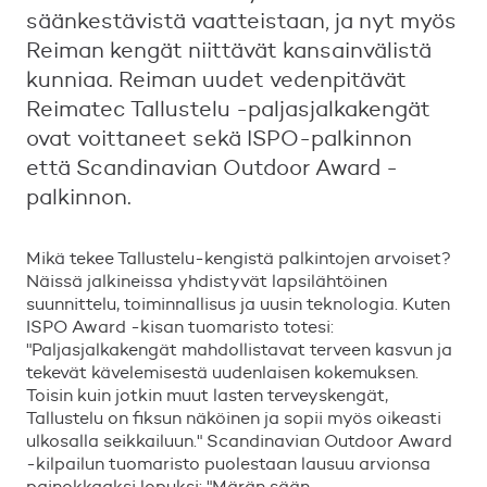
säänkestävistä vaatteistaan, ja nyt myös
Reiman kengät niittävät kansainvälistä
kunniaa. Reiman uudet vedenpitävät
Reimatec Tallustelu -paljasjalkakengät
ovat voittaneet sekä ISPO-palkinnon
että Scandinavian Outdoor Award -
palkinnon.
Mik
ä
tekee Tallustelu-kengist
ä
palkintojen arvoiset?
N
ä
iss
ä
jalkineissa yhdistyv
ä
t lapsil
ä
ht
ö
inen
suunnittelu, toiminnallisus ja uusin teknologia. Kuten
ISPO Award -kisan tuomaristo totesi:
"
Paljasjalkakeng
ä
t mahdollistavat terveen kasvun ja
tekev
ä
t k
ä
velemisest
ä
uudenlaisen kokemuksen.
Toisin kuin jotkin muut lasten terveyskeng
ä
t,
Tallustelu on fiksun n
ä
k
ö
inen ja sopii my
ö
s oikeasti
ulkosalla seikkailuun.
"
Scandinavian Outdoor Award
-kilpailun tuomaristo puolestaan lausuu arvionsa
painokkaaksi lopuksi:
"
M
ä
r
ä
n s
ä
ä
n