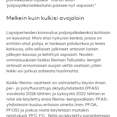
‘
paljasjalka
’
seikkailuhin p
ä
ä
see nyt vapaasti.
"
Melkein kuin kulkisi avojaloin
Lapsiperheiden kiinnostus paljasjalkakenki
ä
kohtaan
on kasvanut. Moni etsii nykyisin kenki
ä
, joissa on
eritt
ä
in ohut pohja, ei lainkaan piilokorkoa ja leve
ä
k
ä
rkiosa, sill
ä
sellaiset jalkineet antavat lasten
jalkojen kasvaa ja kehitty
ä
vapaasti. Noiden
ominaisuuksien lis
ä
ksi Reiman Tallustelu-keng
ä
t
antavat erinomaisen suojan vett
ä
vastaan, joten
leikki voi jatkua sateesta huolimatta.
Kaikki Reima-vaatteet on valmistettu t
ä
ysin ilman
per- ja polyfluorattuja aklydiyhdisteit
ä
(PFAS)
vuodesta 2018 l
ä
htien, ja syksyst
ä
2022 l
ä
htien ei
niit
ä
ole k
ä
ytetty en
ä
ä
Reima-kengiss
ä
k
ä
ä
n. PFAS-
yhdisteisiin kuuluu erilaisia aineita (mm. PFOA,
PFOS) ja joskus niist
ä
k
ä
ytet
ä
ä
n muitakin
nimityksi
ä
: PFC, FC
…
Niit
ä
on k
ä
ytetty parantamaan