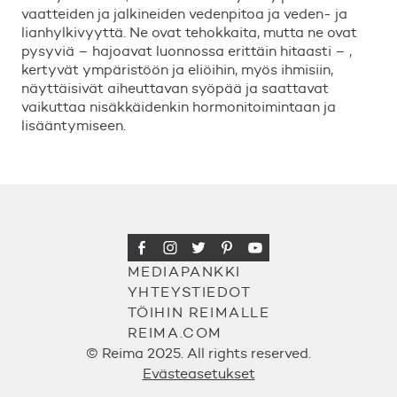
vaatteiden ja jalkineiden vedenpitoa ja veden- ja
lianhylkivyytt
ä
. Ne ovat tehokkaita, mutta ne ovat
pysyvi
ä
–
hajoavat luonnossa eritt
ä
in hitaasti
–
,
kertyv
ä
t ymp
ä
rist
ö
ö
n ja eli
ö
ihin, my
ö
s ihmisiin,
n
ä
ytt
ä
isiv
ä
t aiheuttavan sy
ö
p
ä
ä
ja saattavat
vaikuttaa nis
ä
kk
ä
idenkin hormonitoimintaan ja
lis
ä
ä
ntymiseen.
MEDIAPANKKI
YHTEYSTIEDOT
TÖIHIN REIMALLE
REIMA.COM
© Reima 2025. All rights reserved.
Evästeasetukset