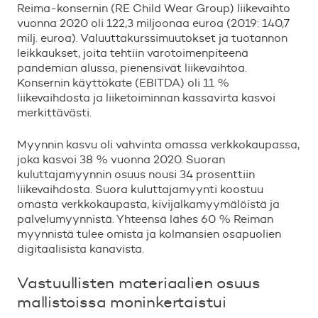
Reima-konsernin (RE Child Wear Group) liikevaihto
vuonna 2020 oli 122,3 miljoonaa euroa (2019: 140,7
milj. euroa). Valuuttakurssimuutokset ja tuotannon
leikkaukset, joita tehtiin varotoimenpiteenä
pandemian alussa, pienensivät liikevaihtoa.
Konsernin käyttökate (EBITDA) oli 11 %
liikevaihdosta ja liiketoiminnan kassavirta kasvoi
merkittävästi.
Myynnin kasvu oli vahvinta omassa verkkokaupassa,
joka kasvoi 38 % vuonna 2020. Suoran
kuluttajamyynnin osuus nousi 34 prosenttiin
liikevaihdosta. Suora kuluttajamyynti koostuu
omasta verkkokaupasta, kivijalkamyymälöistä ja
palvelumyynnistä. Yhteensä lähes 60 % Reiman
myynnistä tulee omista ja kolmansien osapuolien
digitaalisista kanavista.
Vastuullisten materiaalien osuus
mallistoissa moninkertaistui