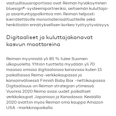
vastuullisuusraportissa ovat Reiman hyväksyminen
bluesign®-systeemipartneriksi, seitsemän kuluttaja-
ja asiantuntijapalkintoa mm. Reiman helposti
kierrätettäville monomateriaalituotteille sekä
henkilöstön ennätyksellisen korkea työtyytyväisyys.
Digitaaliset ja kuluttajakanavat
kasvun moottoreina
Reiman myynnistä yli 85 % tulee Suomen
ulkopuolelta. Yhtiön tuotteita myydään yli 70
maassa omissa digitaalisissa kanavissa kuten 15
paikallisissa Reima-verkkokaupassa ja
kansainvälisessä Finnish Baby Box -nettikaupassa.
Digitaalisuus on Reiman strategian ytimessä.
Vuonna 2020 Reima avasi uudet paikalliset
verkkokaupat Japanissa ja Kanadassa. Keväällä
2020 avattiin myös Reiman oma kauppa Amazon
USA -markkinapaikalla.