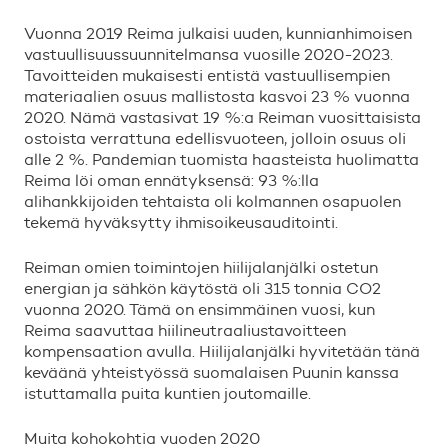
Vuonna 2019 Reima julkaisi uuden, kunnianhimoisen
vastuullisuussuunnitelmansa vuosille 2020-2023.
Tavoitteiden mukaisesti entistä vastuullisempien
materiaalien osuus mallistosta kasvoi 23 % vuonna
2020. Nämä vastasivat 19 %:a Reiman vuosittaisista
ostoista verrattuna edellisvuoteen, jolloin osuus oli
alle 2 %. Pandemian tuomista haasteista huolimatta
Reima löi oman ennätyksensä: 93 %:lla
alihankkijoiden tehtaista oli kolmannen osapuolen
tekemä hyväksytty ihmisoikeusauditointi.
Reiman omien toimintojen hiilijalanjälki ostetun
energian ja sähkön käytöstä oli 315 tonnia CO2
vuonna 2020. Tämä on ensimmäinen vuosi, kun
Reima saavuttaa hiilineutraaliustavoitteen
kompensaation avulla. Hiilijalanjälki hyvitetään tänä
keväänä yhteistyössä suomalaisen Puunin kanssa
istuttamalla puita kuntien joutomaille.
Muita kohokohtia vuoden 2020