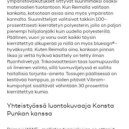
ymp
ä
rist
ö
vaikutukset liittyv
ä
t suurimmaksi osaksi
materiaalien tuotantoon. Kun Reimalla valitaan
kankaita, katsotaan asiaa aina my
ö
s ymp
ä
rist
ö
n
kannalta. Suunnittelijat valitsivat takkiin 100-
prosenttisesti kierr
ä
tetyn polyesterin, jolla on paljon
pienempi hiilijalanj
ä
lki kuin uudella polyesterill
ä
.
P
ä
ä
llinen, vuori ja vanu ovat kaikki t
ä
ysin
kierr
ä
tetty
ä
alkuper
ä
ä
ja niill
ä
on my
ö
s bluesign
®
-
hyv
ä
ksynt
ä
. Kuten Reimalla aina, kankaan pinnan
likaa ja vett
ä
hylkiv
ä
k
ä
sittely on tehty ilman
fluorihiilivetyj
ä
. Trikoovaatteisiin taas luomupuuvilla
oli ilmeinen valinta, sill
ä
luomuviljelyss
ä
ei sallita
haitallisia torjunta-aineita. Tossujen p
ä
ä
llisess
ä
on
kest
ä
v
ä
ä
hamppua, ja niiden pit
ä
v
ä
t Vibram-
kumipohjat sis
ä
lt
ä
v
ä
t v
ä
hint
ä
ä
n 30 prosenttia
kierr
ä
tetty
ä
kumia.
Yhteisty
ö
ss
ä
luontokuvaaja Konsta
Punkan kanssa