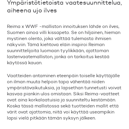
Ymp
ä
rist
ö
tietoista vaatesuunnittelua,
aiheena ujo ilves
Reima x WWF -malliston innoituksen l
ä
hde on ilves,
Suomen ainoa villi kissapeto. Se on hiljainen, hieman
mystinen olento, joka v
ä
ltt
ä
ä
tulemasta ihmisen
n
ä
kyviin. T
ä
m
ä
kiehtova el
ä
in inspiroi Reiman
suunnittelijoita luomaan tyylikk
ä
ä
n, ajattoman
lastenvaatemalliston, jonka on tarkoitus kest
ä
ä
k
ä
yt
ö
ss
ä
kauan.
Vaatteiden antaminen eteenp
ä
in toiselle k
ä
ytt
ä
j
ä
lle
on ilman muuta helpoin tapa v
ä
hent
ä
ä
niiden
ymp
ä
rist
ö
vaikutuksia, ja lapsethan tunnetusti voivat
kasvaa piankin ulos omistaan. Siksi Reima-vaatteet
ovat aina korkalaatuisia ja suunniteltu kest
ä
m
ä
ä
n.
Koska t
ä
ss
ä
mallistossa sek
ä
tuotteiden mallit ett
ä
v
ä
rit ovat ajattomia, niit
ä
voi k
ä
ytt
ä
ä
useampikin
lapsi viel
ä
pitk
ä
ä
n t
ä
m
ä
n syksyn j
ä
lkeen.