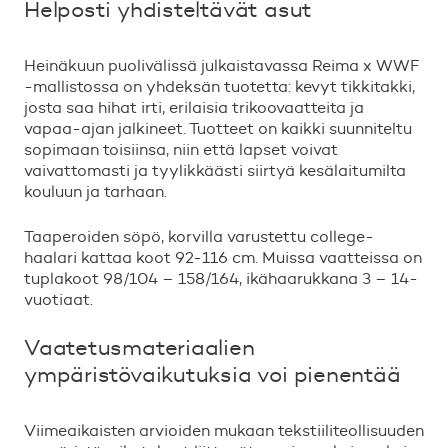
Helposti yhdistelt
ä
v
ä
t asut
Hein
ä
kuun puoliv
ä
liss
ä
julkaistavassa Reima x WWF
-mallistossa on yhdeks
ä
n tuotetta: kevyt tikkitakki,
josta saa hihat irti, erilaisia trikoovaatteita ja
vapaa-ajan jalkineet. Tuotteet on kaikki suunniteltu
sopimaan toisiinsa, niin ett
ä
lapset voivat
vaivattomasti ja tyylikk
ä
ä
sti siirty
ä
kes
ä
laitumilta
kouluun ja tarhaan.
Taaperoiden s
ö
p
ö
, korvilla varustettu college-
haalari kattaa koot 92-116 cm. Muissa vaatteissa on
tuplakoot 98/104
–
158/164, ik
ä
haarukkana 3
–
14-
vuotiaat.
Vaatetusmateriaalien
ymp
ä
rist
ö
vaikutuksia voi pienent
ä
ä
Viimeaikaisten arvioiden mukaan tekstiiliteollisuuden