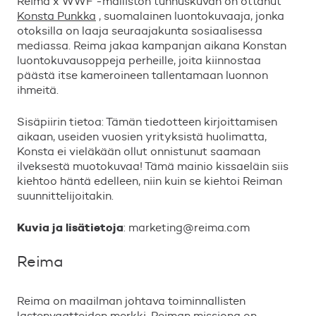
Reima x WWF -malliston tunnuskuvan on ottanut
Konsta Punkka
, suomalainen luontokuvaaja, jonka
otoksilla on laaja seuraajakunta sosiaalisessa
mediassa. Reima jakaa kampanjan aikana Konstan
luontokuvausoppeja perheille, joita kiinnostaa
p
ä
ä
st
ä
itse kameroineen tallentamaan luonnon
ihmeit
ä
.
Sis
ä
piirin tietoa: T
ä
m
ä
n tiedotteen kirjoittamisen
aikaan, useiden vuosien yrityksist
ä
huolimatta,
Konsta ei viel
ä
k
ä
ä
n ollut onnistunut saamaan
ilveksest
ä
muotokuvaa! T
ä
m
ä
mainio kissael
ä
in siis
kiehtoo h
ä
nt
ä
edelleen, niin kuin se kiehtoi Reiman
suunnittelijoitakin.
Kuvia ja lis
ä
tietoja
: marketing@reima.com
Reima
Reima on maailman johtava toiminnallisten
lastenvaatteiden merkki. Reiman missiona on