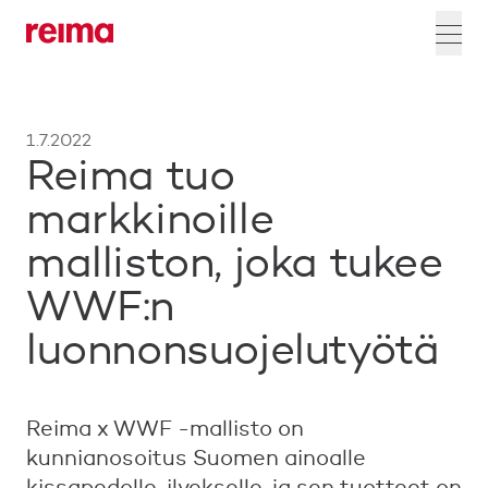
1.7.2022
Reima tuo
markkinoille
malliston, joka tukee
WWF:n
luonnonsuojelutyötä
Reima x WWF -mallisto on
kunnianosoitus Suomen ainoalle
kissapedolle, ilvekselle, ja sen tuotteet on