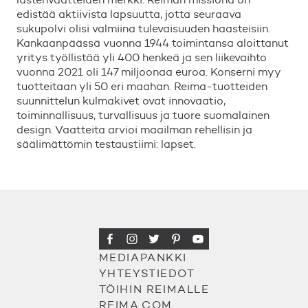
edist
ä
ä
aktiivista lapsuutta, jotta seuraava
sukupolvi olisi valmiina tulevaisuuden haasteisiin.
Kankaanp
ä
ä
ss
ä
vuonna 1944 toimintansa aloittanut
yritys ty
ö
llist
ä
ä
yli 400 henke
ä
ja sen liikevaihto
vuonna 2021 oli 147 miljoonaa euroa. Konserni myy
tuotteitaan yli 50 eri maahan. Reima-tuotteiden
suunnittelun kulmakivet ovat innovaatio,
toiminnallisuus, turvallisuus ja tuore suomalainen
design. Vaatteita arvioi maailman rehellisin ja
s
ä
ä
lim
ä
tt
ö
min testaustiimi: lapset.
MEDIAPANKKI
YHTEYSTIEDOT
TÖIHIN REIMALLE
REIMA.COM