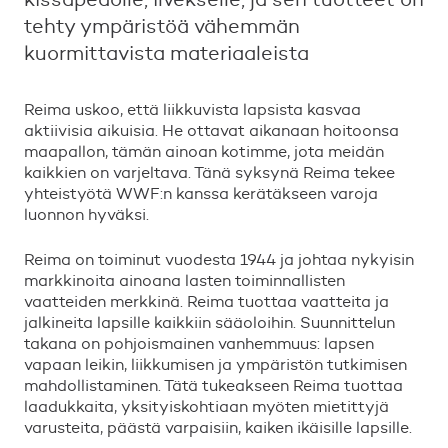
tehty ympäristöä vähemmän
kuormittavista materiaaleista
Reima uskoo, ett
ä
liikkuvista lapsista kasvaa
aktiivisia aikuisia. He ottavat aikanaan hoitoonsa
maapallon, t
ä
m
ä
n ainoan kotimme, jota meid
ä
n
kaikkien on varjeltava. T
ä
n
ä
syksyn
ä
Reima tekee
yhteisty
ö
t
ä
WWF:n kanssa ker
ä
t
ä
kseen varoja
luonnon hyv
ä
ksi.
Reima on toiminut vuodesta 1944 ja johtaa nykyisin
markkinoita ainoana lasten toiminnallisten
vaatteiden merkkin
ä
. Reima tuottaa vaatteita ja
jalkineita lapsille kaikkiin s
ä
ä
oloihin. Suunnittelun
takana on pohjoismainen vanhemmuus: lapsen
vapaan leikin, liikkumisen ja ymp
ä
rist
ö
n tutkimisen
mahdollistaminen. T
ä
t
ä
tukeakseen Reima tuottaa
laadukkaita, yksityiskohtiaan my
ö
ten mietittyj
ä
varusteita, p
ä
ä
st
ä
varpaisiin, kaiken ik
ä
isille lapsille.