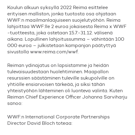
Koulun alkuun syksyll
ä
2022 Reima esittelee
erityisen malliston, jonka tuotosta osa ohjataan
WWF:n maailmanlaajuiseen suojeluty
ö
h
ö
n. Reima
lahjoittaa WWF:lle 2 euroa jokaisesta Reima x WWF
-tuotteesta, joka ostetaan 15.7.-31.12. v
ä
lisen
ä
aikana. Lopullinen lahjoitussumma
–
v
ä
hint
ä
ä
n 100
000 euroa
–
julkistetaan kampanjan p
ä
ä
tytty
ä
sivustolla www.reima.com/wwf.
Reiman ydinajatus on lapsistamme ja heid
ä
n
tulevaisuudestaan huolehtiminen. Maapallon
resurssien s
ä
ä
st
ä
minen tuleville sukupolville on
yhti
ö
lle ensiarvoisen t
ä
rke
ä
ä
, ja siksi t
ä
h
ä
n
yhteisty
ö
h
ö
n l
ä
hteminen oli luonteva valinta. Kuten
Reiman Chief Experience Officer Johanna Sarviharju
sanoo:
WWF:n International Corporate Partnerships
Director David Bloch toteaa: