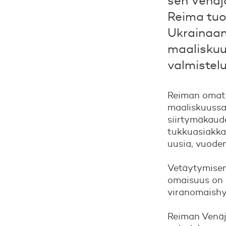
sen Venäjä
Reima tuo
Ukrainaan.
maaliskuu
valmistelu
Reiman omat 
maaliskuussa
siirtymäkaude
tukkuasiakkai
uusia, vuoden
Vetäytymisen 
omaisuus on my
viranomaishy
Reiman Venäj