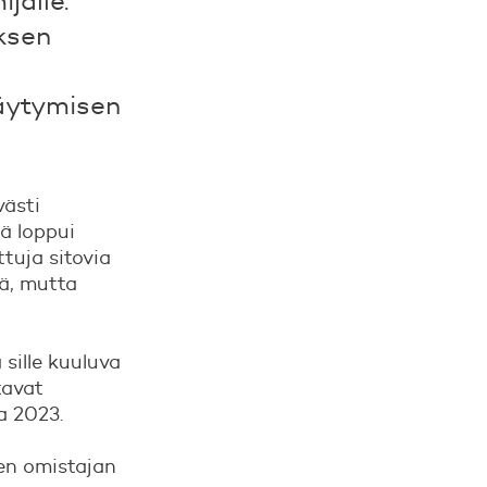
jalle.
ksen
täytymisen
västi
ä loppui
tuja sitovia
lä, mutta
sille kuuluva
tavat
a 2023.
en omistajan