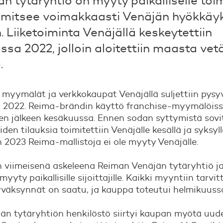
n tytäryhtiö on myyty paikalliselle toimi
mitsee voimakkaasti Venäjän hyökkäy
 Liiketoiminta Venäjällä keskeytettiin
ssa 2022, jolloin aloitettiin maasta ve
.
myymälät ja verkkokaupat Venäjällä suljettiin pysy
 2022. Reima-brändin käyttö franchise-myymälöiss
n jälkeen kesäkuussa. Ennen sodan syttymistä sovit
den tilauksia toimitettiin Venäjälle kesällä ja syksyl
 2023 Reima-mallistoja ei ole myyty Venäjälle.
viimeisenä askeleena Reiman Venäjän tytäryhtiö ja 
yty paikallisille sijoittajille. Kaikki myyntiin tarvit
väksynnät on saatu, ja kauppa toteutui helmikuuss
än tytäryhtiön henkilöstö siirtyi kaupan myötä uud