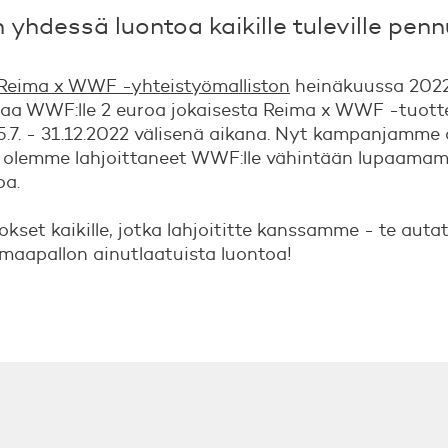
 yhdessä luontoa kaikille tuleville pennu
Reima x WWF -yhteistyömalliston
heinäkuussa 202
ittaa WWF:lle 2 euroa jokaisesta Reima x WWF -tuott
15.7. - 31.12.2022 välisenä aikana. Nyt kampanjamme
a olemme lahjoittaneet WWF:lle vähintään lupaam
oa.
okset kaikille, jotka lahjoititte kanssamme - te auta
maapallon ainutlaatuista luontoa!