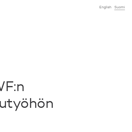
English
Suomi
WF:n
lutyöhön