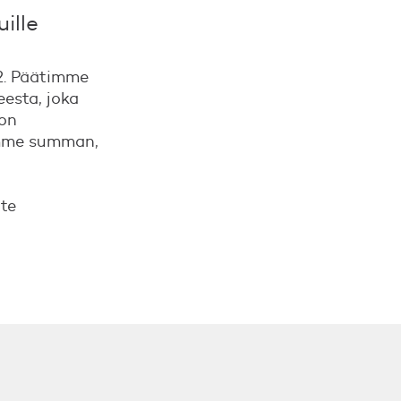
ille
2. Päätimme
eesta, joka
 on
amme summan,
tte