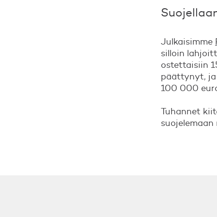
Suojellaan
Julkaisimme
silloin lahjo
ostettaisiin 
päättynyt, j
100 000 eur
Tuhannet kiit
suojelemaan 